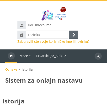
Preskoči na sadržaj
Korisničko
ime
Lozinka
Prijava
Zaboravili ste svoje korisničko ime ili lozinku?
More
Hrvatski ‎(hr_old)‎
Pretraži
e-
Oznake
istorija
kolegije
Sistem za onlajn nastavu
istorija