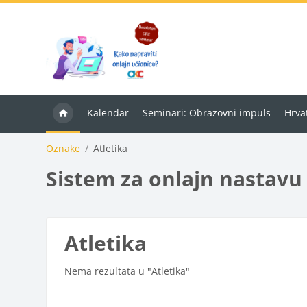
Preskoči na sadržaj
Kalendar
Seminari: Obrazovni impuls
Hrvat
Oznake
Atletika
Sistem za onlajn nastavu
Atletika
Nema rezultata u "Atletika"