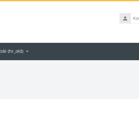
Korisničk
ime
ski ‎(hr_old)‎