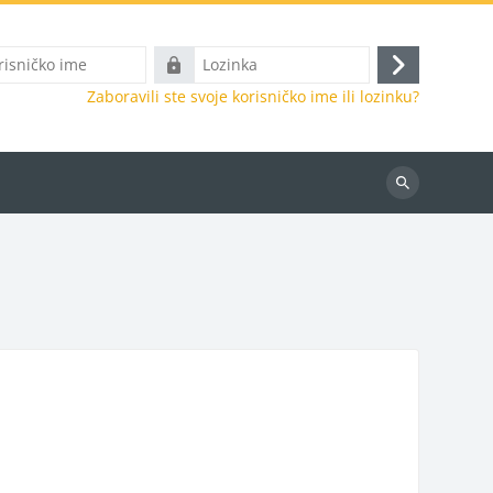
o
Lozinka
Prijava
Zaboravili ste svoje korisničko ime ili lozinku?
Pretraži
e-
kolegije