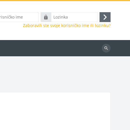
o
Lozinka
Prijava
Zaboravili ste svoje korisničko ime ili lozinku?
Pretraži
kurseve