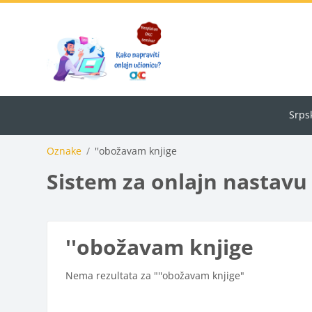
Idi na glavni sadržaj
Kalendar
Seminari: Obrazovni impuls
Srpski
Oznake
''obožavam knjige
Sistem za onlajn nastavu
''obožavam knjige
Nema rezultata za "''obožavam knjige"